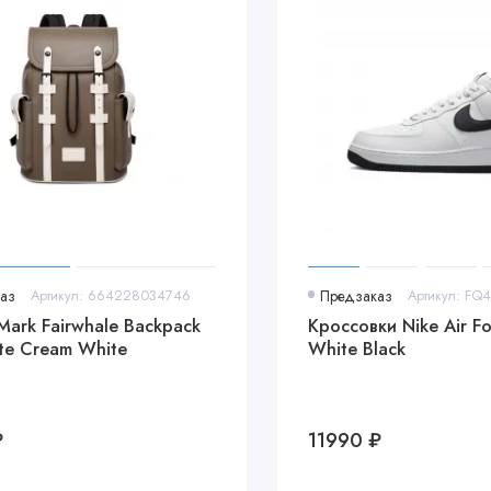
аз
Артикул: 664228034746
Предзаказ
Артикул: FQ
Mark Fairwhale Backpack
Кроссовки Nike Air Fo
te Cream White
White Black
₽
11990 ₽