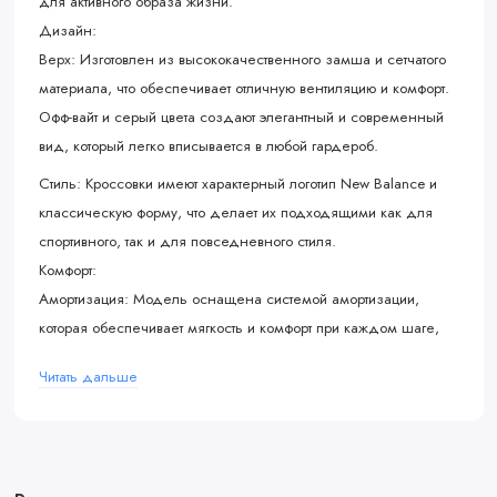
для активного образа жизни.
Дизайн:
Верх: Изготовлен из высококачественного замша и сетчатого
материала, что обеспечивает отличную вентиляцию и комфорт.
Офф-вайт и серый цвета создают элегантный и современный
вид, который легко вписывается в любой гардероб.
Стиль: Кроссовки имеют характерный логотип New Balance и
классическую форму, что делает их подходящими как для
спортивного, так и для повседневного стиля.
Комфорт:
Амортизация: Модель оснащена системой амортизации,
которая обеспечивает мягкость и комфорт при каждом шаге,
что особенно важно для длительных прогулок.
Читать дальше
Поддержка: Удобная стелька и анатомическая форма
кроссовок обеспечивают надежную поддержку стопы, что
делает их идеальными для активного использования.
Использование: Эти кроссовки отлично подходят для