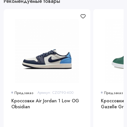
Рекомендуемые товары
повседневной носки, занятий спортом или активного отдыха.
Их универсальный дизайн позволяет легко сочетать их с
различной одеждой, от спортивных комплектов до
повседневной одежды.
Заключение: New Balance 574 Off White Grey — это отличный
выбор для тех, кто ищет стильную и комфортную обувь,
способную справиться с любыми задачами в течение дня.
Предзаказ
Артикул: CZ0790-400
Предзаказ
Кроссовки Air Jordan 1 Low OG
Кроссовки A
Obsidian
Gazelle Gre