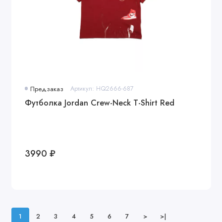
Предзаказ
Артикул: HQ2666-687
Футболка Jordan Crew-Neck T-Shirt Red
3990 ₽
1
2
3
4
5
6
7
>
>|