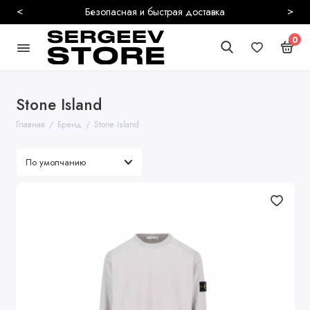
<
>
Безопасная и быстрая доставка
0
Stone Island
Главная
Бренд
Stone Island