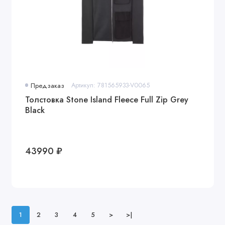
Предзаказ
Артикул: 781565933-V0065
Толстовка Stone Island Fleece Full Zip Grey
Black
43990 ₽
1
2
3
4
5
>
>|