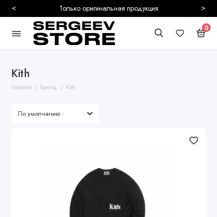
<
>
Безопасная и быстрая доставка
0
Kith
Главная
Бренд
Kith