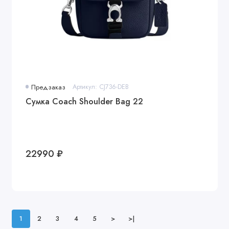
Предзаказ
Артикул: CJ736-DEB
Сумка Coach Shoulder Bag 22
22990 ₽
1
2
3
4
5
>
>|