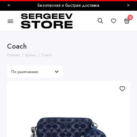
<
>
Более 10000 живых отзывов
0
Coach
Главная
Бренд
Coach