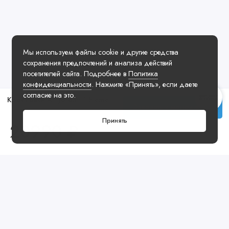
Мы используем файлы cookie и другие средства
сохранения предпочтений и анализа действий
посетителей сайта. Подробнее в
Политика
конфиденциальности
. Нажмите «Принять», если даете
согласие на это.
Кроссовки Air Jordan 1 Element Gore-Tex Legend Coffee
Заказать у менеджера
Принять
20990 ₽
Посмотреть ещё