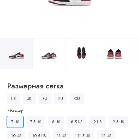
Размерная сетка
US
UK
EU
RU
CM
Размер
7 US
7.5 US
8 US
8.5 US
9 US
9.5 US
10 US
10.5 US
11 US
11.5 US
12 US