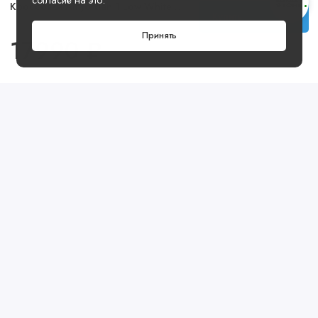
Кроссовки Air Jordan 1 Low White Black
Купить
Принять
17990 ₽
Посмотреть ещё