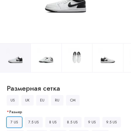
Размерная сетка
US
UK
EU
RU
CM
Размер
7 US
7.5 US
8 US
8.5 US
9 US
9.5 US