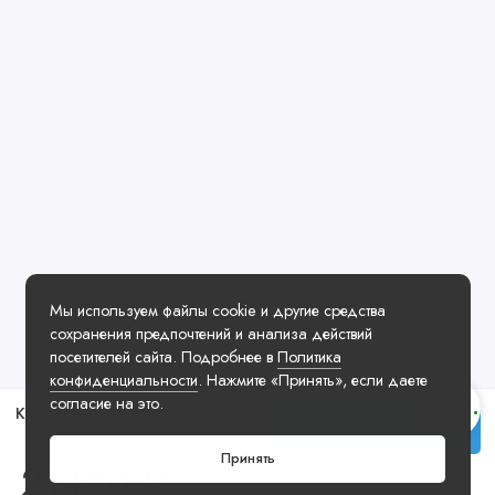
Мы используем файлы cookie и другие средства
сохранения предпочтений и анализа действий
посетителей сайта. Подробнее в
Политика
конфиденциальности
. Нажмите «Принять», если даете
согласие на это.
Кроссовки Nike Nigo x Air Force 3 Low OGIN Light British Tan
Заказать у менеджера
Принять
21490 ₽