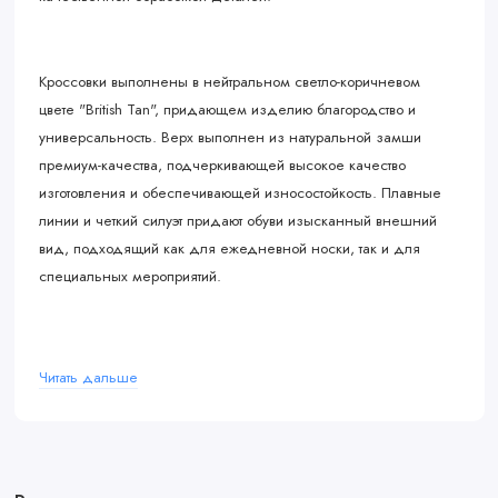
Кроссовки выполнены в нейтральном светло-коричневом
цвете "British Tan", придающем изделию благородство и
универсальность. Верх выполнен из натуральной замши
премиум-качества, подчеркивающей высокое качество
изготовления и обеспечивающей износостойкость. Плавные
линии и четкий силуэт придают обуви изысканный внешний
вид, подходящий как для ежедневной носки, так и для
специальных мероприятий.
Одной из особенностей данной версии является уникальная
Читать дальше
прошивка логотипа NIGO на язычке, выполненная вручную.
Это подчеркивает эксклюзивность каждой пары и придает
индивидуальности каждому владельцу. Подошва оснащена
фирменной технологией Nike Air, которая дарит превосходную