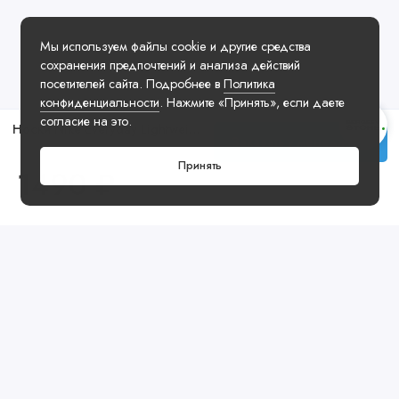
Мы используем файлы cookie и другие средства
сохранения предпочтений и анализа действий
посетителей сайта. Подробнее в
Политика
конфиденциальности
. Нажмите «Принять», если даете
согласие на это.
Носки Nike Everyday Lightweight Ankle White (3 Pairs)
Заказать у менеджера
Принять
1490 ₽
Посмотреть ещё