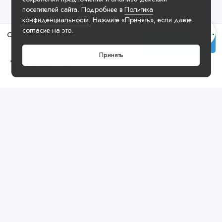
посетителей сайта. Подробнее в
Политика
конфиденциальности
. Нажмите «Принять», если даете
согласие на это.
Сумка MLB LA Monogram Bag Dark Blue Cream White
Купить
Принять
15990 ₽
Посмотреть ещё