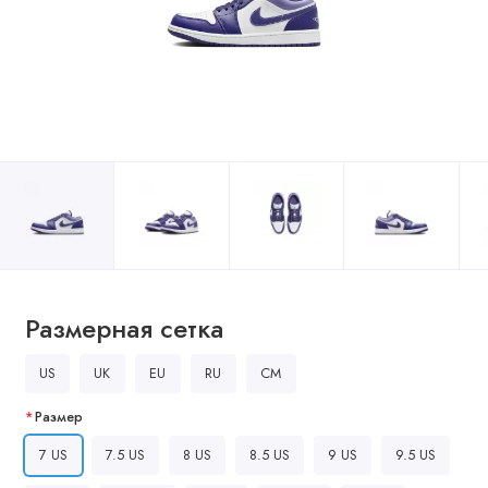
Размерная сетка
US
UK
EU
RU
CM
Размер
7 US
7.5 US
8 US
8.5 US
9 US
9.5 US