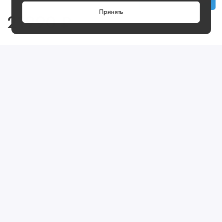
Принять
21990 ₽
Посмотреть ещё
Предзаказ
Артикул: 32BG34111-50B
Предзаказ