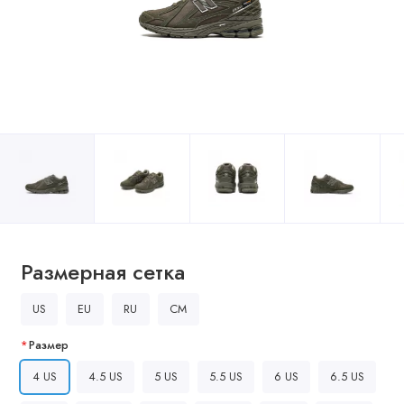
Размерная сетка
US
EU
RU
CM
Размер
4 US
4.5 US
5 US
5.5 US
6 US
6.5 US