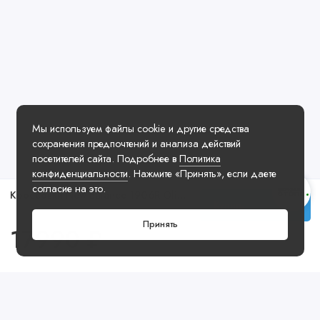
Мы используем файлы cookie и другие средства
сохранения предпочтений и анализа действий
посетителей сайта. Подробнее в
Политика
конфиденциальности
. Нажмите «Принять», если даете
согласие на это.
Кроссовки New Balance 1906R Olive Cordura
Купить
Принять
17990 ₽
Посмотреть ещё
Хит