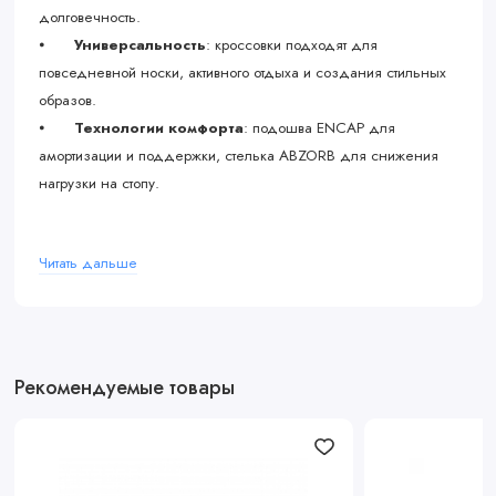
долговечность.
⦁
Универсальность
: кроссовки подходят для
повседневной носки, активного отдыха и создания стильных
образов.
⦁
Технологии комфорта
: подошва ENCAP для
амортизации и поддержки, стелька ABZORB для снижения
нагрузки на стопу.
Читать дальше
Дизайн, который
впечатляет:
New Balance 1906R в цвете Olive Cordura — это сочетание
Рекомендуемые товары
практичности и стиля. Оливковый оттенок и текстура ткани
Cordura делают эту модель уникальной, а минималистичный
дизайн позволяет легко комбинировать кроссовки с любым
гардеробом.