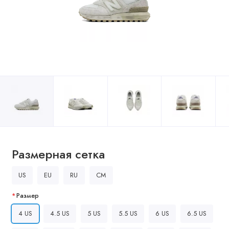
Размерная сетка
US
EU
RU
CM
Размер
4 US
4.5 US
5 US
5.5 US
6 US
6.5 US