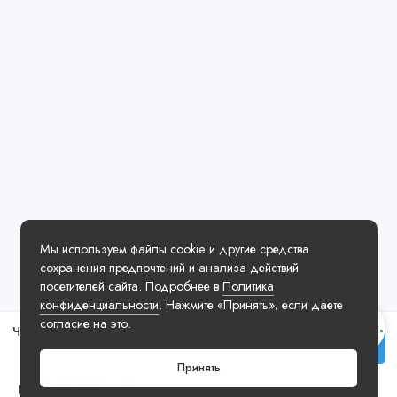
Мы используем файлы cookie и другие средства
сохранения предпочтений и анализа действий
посетителей сайта. Подробнее в
Политика
конфиденциальности
. Нажмите «Принять», если даете
согласие на это.
Часы Blancpain x Swatch Arctic Ocean
Купить
Принять
64990 ₽