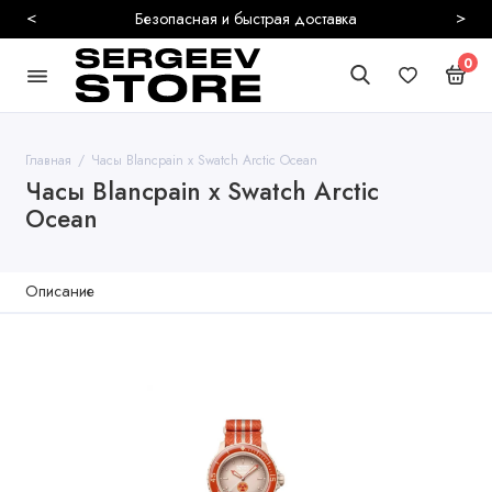
<
>
Безопасная и быстрая доставка
0
Главная
Часы Blancpain x Swatch Arctic Ocean
Часы Blancpain x Swatch Arctic
Ocean
Описание