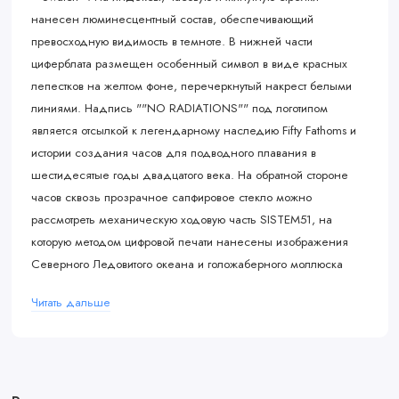
нанесен люминесцентный состав, обеспечивающий
превосходную видимость в темноте. В нижней части
циферблата размещен особенный символ в виде красных
лепестков на желтом фоне, перечеркнутый накрест белыми
линиями. Надпись ""NO RADIATIONS"" под логотипом
является отсылкой к легендарному наследию Fifty Fathoms и
истории создания часов для подводного плавания в
шестидесятые годы двадцатого века. На обратной стороне
часов сквозь прозрачное сапфировое стекло можно
рассмотреть механическую ходовую часть SISTEM51, на
которую методом цифровой печати нанесены изображения
Северного Ледовитого океана и голожаберного моллюска
дендронотуса. Дополняет данный аксессуар ремешок
Читать дальше
NATO, который изготовлен из переработанных рыбацких
сетей, выловленных из моря.