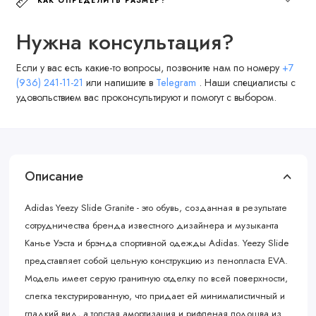
КАК ОПРЕДЕЛИТЬ РАЗМЕР?
Нужна консультация?
Если у вас есть какие-то вопросы, позвоните нам по номеру
+7
(936) 241-11-21
или напишите в
Telegram
. Наши специалисты с
удовольствием вас проконсультируют и помогут с выбором.
Описание
Adidas Yeezy Slide Granite - это обувь, созданная в результате
сотрудничества бренда известного дизайнера и музыканта
Канье Уэста и брэнда спортивной одежды Adidas. Yeezy Slide
представляет собой цельную конструкцию из пенопласта EVA.
Модель имеет cерую гранитную отделку по всей поверхности,
слегка текстурированную, что придает ей минималистичный и
гладкий вид, а толстая амортизация и рифленая подошва из