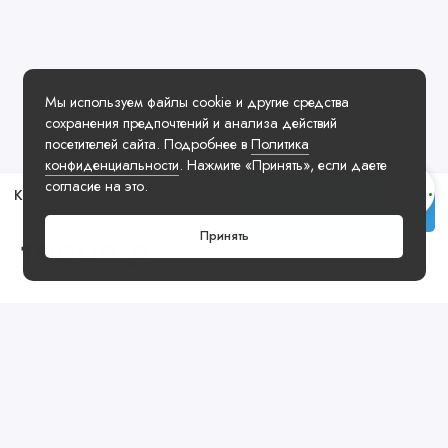
Мы используем файлы cookie и другие средства
сохранения предпочтений и анализа действий
посетителей сайта. Подробнее в
Политика
конфиденциальности
. Нажмите «Принять», если даете
согласие на это.
Кроссовки Air Jordan 1 Low OG Black Toe
Заказать у менеджера
Принять
19990 ₽
Посмотреть ещё