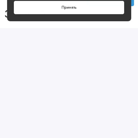
Принять
34990 ₽
Посмотреть ещё
Предзаказ
Артикул: SO33L100
Предзаказ