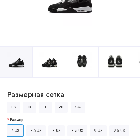
Размерная сетка
US
UK
EU
RU
CM
Размер
7 US
7.5 US
8 US
8.5 US
9 US
9.5 US