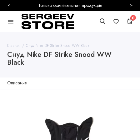
<
>
льная продукция
0
Главная
Снуд Nike DF Strike Snood WW Black
Снуд Nike DF Strike Snood WW
Black
Описание