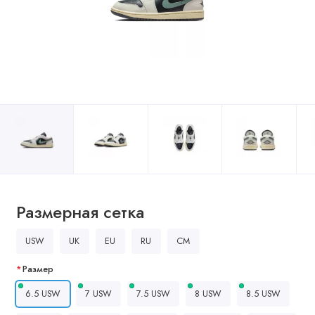
Размерная сетка
USW
UK
EU
RU
CM
Размер
6.5 USW
7 USW
7.5 USW
8 USW
8.5 USW