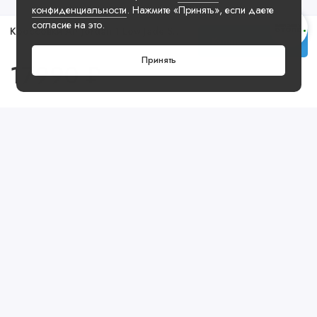
конфиденциальности
. Нажмите «Принять», если даете
согласие на это.
Кроссовки Air Jordan 1 Low Jade Smoke
Купить
Принять
17990 ₽
Посмотреть ещё