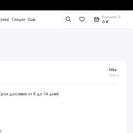
сная и быстрая доставка
Корзина
0
умки
Скидки
Еще
0 ₽
Nike
Бренд
Срок доставки от 8 до 14 дней.
е