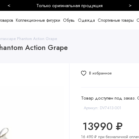
<
>
Безопа
товаров
Коллекционные фигурки
Обувь
Одежда
Спортивные товары
С
errascape Phantom Action Grape
Phantom Action Grape
В избранное
Товар доступен под заказ. 
Артикул: DV7413-001
13990 ₽
16 490 ₽ при безналичной оплат