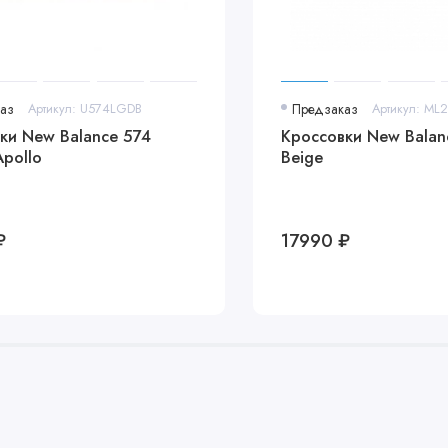
аз
Артикул: U574LGDB
Предзаказ
Артикул: ML
ки New Balance 574
Кроссовки New Bala
Apollo
Beige
₽
17990 ₽