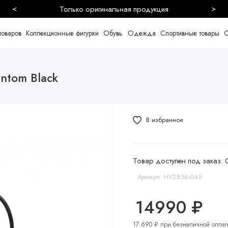
<
>
Безопасная и быстрая доставка
товаров
Коллекционные фигурки
Обувь
Одежда
Спортивные товары
С
antom Black
В избранное
Товар доступен под заказ. 
Артикул: HV2856-045
14990 ₽
17 690 ₽ при безналичной оплат