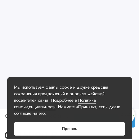
Мы используем файлы cookie и другие средства
сохранения предпочтений и анализа действий
посетителей сайта. Подробнее в
Политика
конфиденциальности
. Нажмите «Принять», если даете
согласие на это.
Кроссовки STA Retro x Ocai Black Flag Black White
Заказать у менеджера
Принять
От
15990 ₽