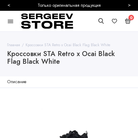
<
>
родукция
Безопас
0
Главная
Кроссовки STA Retro x Ocai Black Flag Black White
Кроссовки STA Retro x Ocai Black
Flag Black White
Описание