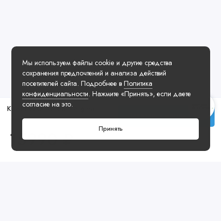
Мы используем файлы cookie и другие средства
сохранения предпочтений и анализа действий
посетителей сайта. Подробнее в
Политика
конфиденциальности
. Нажмите «Принять», если даете
согласие на это.
Кроссовки Adidas Originals Samba OG Maroon
Заказать у менеджера
Принять
15990 ₽
Посмотреть ещё