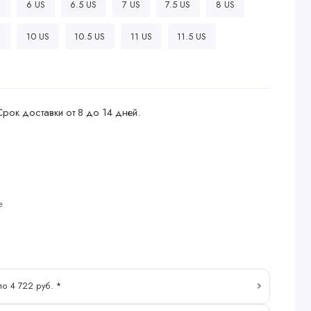
S
6 US
6.5 US
7 US
7.5 US
8 US
S
10 US
10.5 US
11 US
11.5 US
Срок доставки от 8 до 14 дней.
е
по 4 722 руб. *