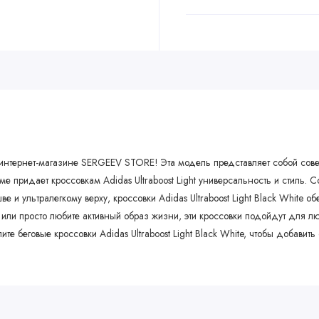
ии в интернет-магазине SERGEEV STORE! Эта модель представляет собой с
е придает кроссовкам Adidas Ultraboost Light универсальность и стиль.
и ультралегкому верху, кроссовки Adidas Ultraboost Light Black White 
или просто любите активный образ жизни, эти кроссовки подойдут для лю
е беговые кроссовки Adidas Ultraboost Light Black White, чтобы добавить 