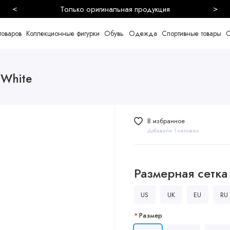
<
>
Безопасная и быстрая доставка
товаров
Коллекционные фигурки
Обувь
Одежда
Спортивные товары
С
 White
В избранное
Добавили 1 человек
Размерная сетка
US
UK
EU
RU
Размер