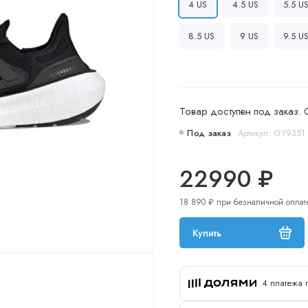
4 US
4.5 US
5.5 U
8.5 US
9 US
9.5 U
Товар доступен под заказ. 
Под заказ
Артикул: GY9351
22990 ₽
18 890 ₽ при безналичной оплат
Купить
4 платежа 