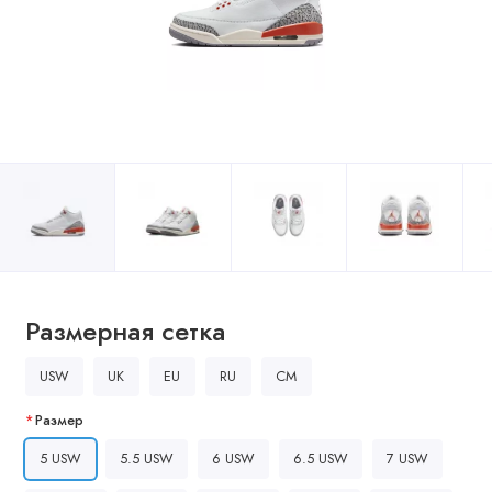
Размерная сетка
USW
UK
EU
RU
CM
Размер
5 USW
5.5 USW
6 USW
6.5 USW
7 USW