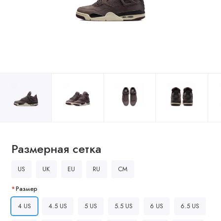
Размерная сетка
US
UK
EU
RU
CM
Размер
4 US
4.5 US
5 US
5.5 US
6 US
6.5 US