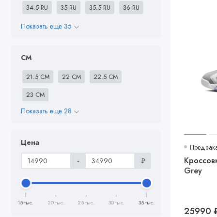
34.5 RU
35 RU
35.5 RU
36 RU
Показать еще 35
CM
21.5 СМ
22 СМ
22.5 СМ
23 СМ
Показать еще 28
Цена
Предзак
Кроссовк
-
₽
Grey
15 тыс.
20 тыс.
25 тыс.
30 тыс.
35 тыс.
25990 