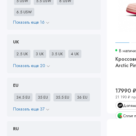
5 USW
5.5 USW
6 USW
6.5 USW
Показать еще 16
UK
В наличи
2.5 UK
3 UK
3.5 UK
4 UK
Кроссовк
Arctic Pi
Показать еще 20
EU
17990 
34.5 EU
35 EU
35.5 EU
36 EU
21 190 ₽ пр
Долями
Показать еще 37
Сплит 
RU