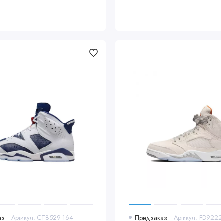
аз
Артикул: CT8529-164
Предзаказ
Артикул: FD922