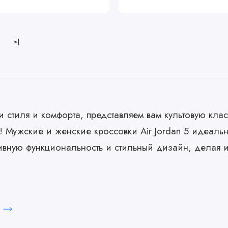
>|
 стиля и комфорта, представляем вам культовую клас
 5! Мужские и женские кроссовки Air Jordan 5 идеаль
ивную функциональность и стильный дизайн, делая 
это икона спортивной обуви, которая предлагает невероятный комфорт и по
деляться на фоне толпы как в спортзале, так и на улице. Независимо от т
осто наслаждаетесь активным образом жизни, кроссовки Air Jordan 5 ст