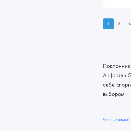
1
2
>
Поклонники
Air Jordan
себе спорт
выбором.
Air Jordan 5 - 
позволяя вам вы
спортом или пр
Читать дальше
спутником.