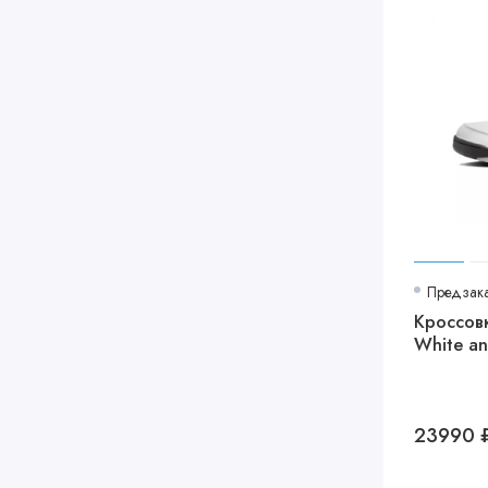
Предзак
Кроссовк
White an
23990 