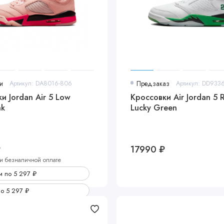
и
Артикул: DA8016-806
Предзаказ
Артикул: DD933
и Jordan Air 5 Low
Кроссовки Air Jordan 5 
nk
Lucky Green
₽
17990 ₽
и безналичной оплате
 по 5 297 ₽
по 5 297 ₽