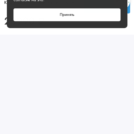
Кроссовки Asics Gel-Kahana TR Grey Black
Купить
Принять
20990 ₽
Посмотреть ещё