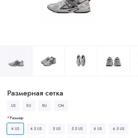
Размерная сетка
US
EU
RU
CM
Размер
4 US
4.5 US
5 US
5.5 US
6 US
6.5 US