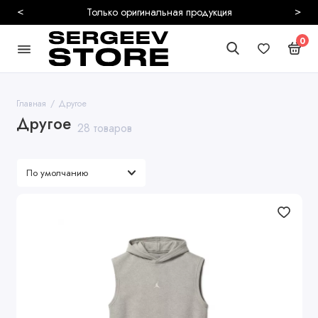
<
>
Безопасная и быстрая доставка
0
Главная
Другое
Другое
28 товаров