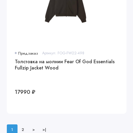
Предзаказ
Артикул: FOG-FW22-498
Толстовка на молнии Fear Of God Essentials
Fullzip Jacket Wood
17990 ₽
1
2
>
>|