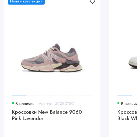
Новая коллекция
В наличии
Артикул: U9060YSO
В налич
Кроссовки New Balance 9060
Кроссовк
Pink Lavender
Black W