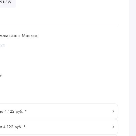
.5 USW
магазине в Москве.
120
е
по 4 122 руб. *
от 4 122 руб. *