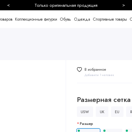
<
>
Безопасная и быстрая доставка
товаров
Коллекционные фигурки
Обувь
Одежда
Спортивные товары
С
В избранное
Добавили 1 человек
Размерная сетка
USW
UK
EU
Размер