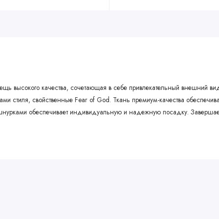
ная вещь высокого качества, сочетающая в себе привлекательный внешний
 стиля, свойственные Fear of God. Ткань премиум-качества обеспечивае
шнурками обеспечивает индивидуальную и надежную посадку. Завершает о