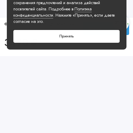
сохранения предпочтений и анализа действий
посетителей сайта. Подробнее в
Политика
конфиденциальности
. Нажмите «Принять», если даете
согласие на это.
Футболка Air Jordan Flight MVP Tee Black
Купить
Принять
3490 ₽
Посмотреть ещё