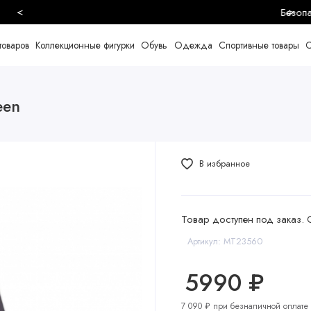
<
>
Безопасная и быстрая доставка
товаров
Коллекционные фигурки
Обувь
Одежда
Спортивные товары
С
een
В избранное
Товар доступен под заказ. 
Артикул: MT23560
5990 ₽
7 090 ₽ при безналичной оплате