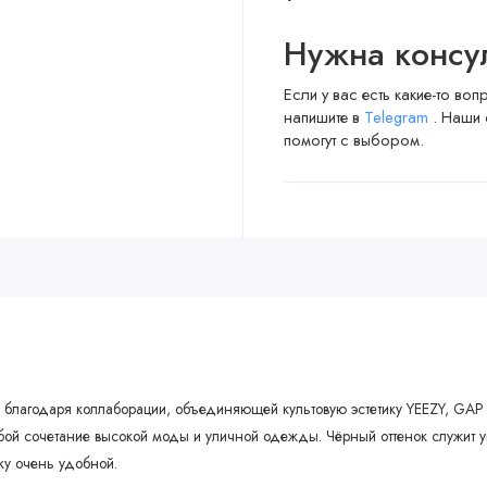
Нужна консу
Если у вас есть какие-то во
напишите в
Telegram
. Наши 
помогут с выбором.
ась благодаря коллаборации, объединяющей культовую эстетику YEEZY, GAP
бой сочетание высокой моды и уличной одежды. Чёрный оттенок служит у
ку очень удобной.