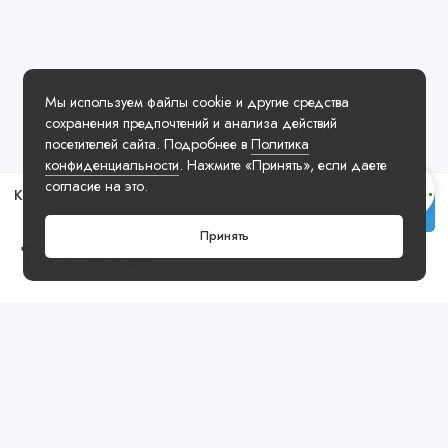
Мы используем файлы cookie и другие средства
сохранения предпочтений и анализа действий
посетителей сайта. Подробнее в
Политика
конфиденциальности
. Нажмите «Принять», если даете
согласие на это.
Кроссовки Adidas Originals Gazelle Grey Gum
Заказать у менеджера
Принять
14990 ₽
Посмотреть ещё