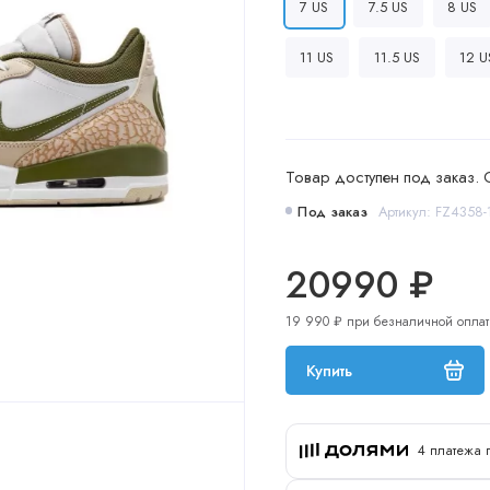
7 US
7.5 US
8 US
11 US
11.5 US
12 U
Товар доступен под заказ. 
Под заказ
Артикул: FZ4358-
20990 ₽
19 990 ₽ при безналичной оплат
Купить
4 платежа 