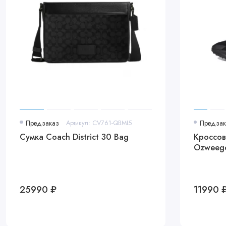
Предзаказ
Артикул: CV761-QBMI5
Предзак
Сумка Coach District 30 Bag
Кроссовк
Ozweego
25990 ₽
11990 