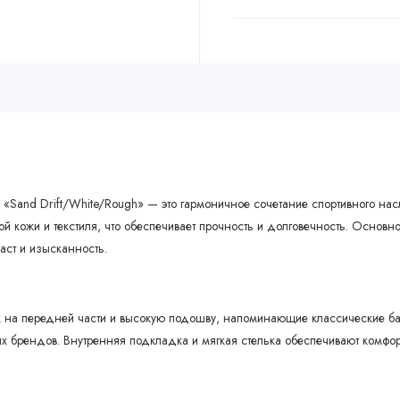
тке «Sand Drift/White/Rough» — это гармоничное сочетание спортивного н
 кожи и текстиля, что обеспечивает прочность и долговечность. Основной
аст и изысканность.
к на передней части и высокую подошву, напоминающие классические ба
х брендов. Внутренняя подкладка и мягкая стелька обеспечивают комфор