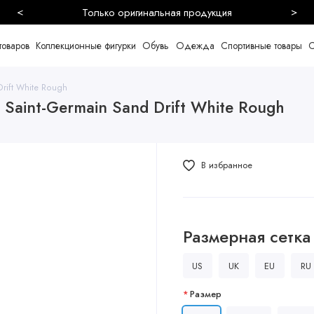
<
>
Безопасная и быстрая доставка
товаров
Коллекционные фигурки
Обувь
Одежда
Спортивные товары
С
rift White Rough
s Saint-Germain Sand Drift White Rough
В избранное
Размерная сетка
US
UK
EU
RU
Размер