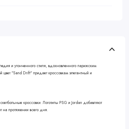
аследия и утонченного стиля, вдохновленного парижским
 цвет "Sand Drift" придает кроссовкам элегантный и
скетбольные кроссовки. Логотипы PSG и Jordan добавляют
т на протяжении всего дня.