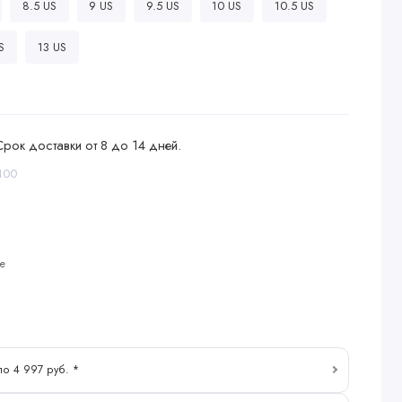
8.5 US
9 US
9.5 US
10 US
10.5 US
S
13 US
Срок доставки от 8 до 14 дней.
100
е
по 4 997 руб. *