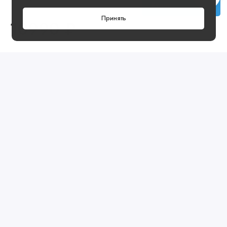
Купить
Принять
10990 ₽
Посмотреть ещё
Предзаказ
Артикул: FJ6787-471
Предзаказ