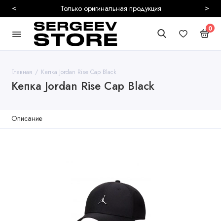
<
>
ия
Безопасная и 
0
Главная
Кепка Jordan Rise Cap Black
Кепка Jordan Rise Cap Black
Описание