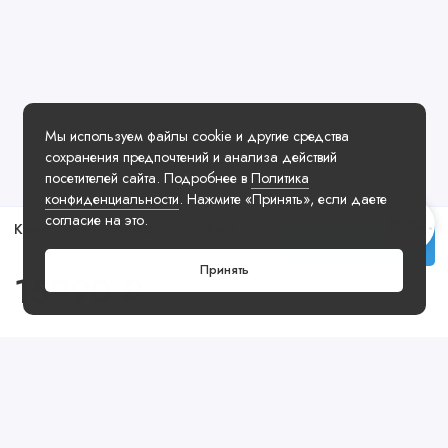
Мы используем файлы cookie и другие средства
сохранения предпочтений и анализа действий
посетителей сайта. Подробнее в
Политика
конфиденциальности
. Нажмите «Принять», если даете
согласие на это.
Кроссовки Air Jordan 1 Low Black Light Wild Mango Olive Grey
Купить
Принять
15990 ₽
Посмотреть ещё