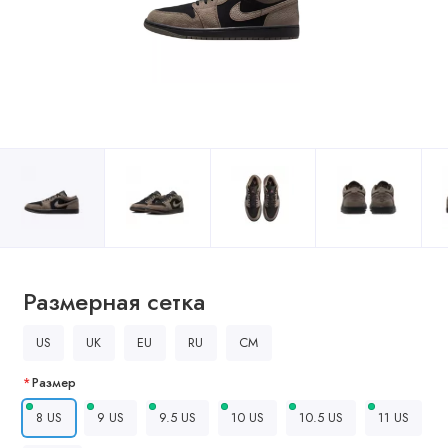
Размерная сетка
US
UK
EU
RU
CM
Размер
8 US
9 US
9.5 US
10 US
10.5 US
11 US