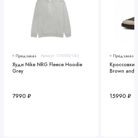
что делает модель более универсальной.
Air Jordan 1 Low "Olive Grey" — это идеальный выбор для тех,
кто ищет баланс между классикой и современными
трендами. Эти кроссовки подойдут как для повседневного
образа, так и для коллекционеров, ценящих уникальные
цветовые решения.
Предзаказ
Артикул: CV0552-063
Предзаказ
Худи Nike NRG Fleece Hoodie
Кроссовки N
Grey
Brown and 
7990 ₽
15990 ₽