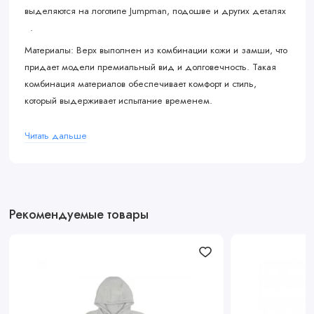
выделяются на логотипе Jumpman, подошве и других деталях
.
Материалы: Верх выполнен из комбинации кожи и замши, что
придает модели премиальный вид и долговечность. Такая
комбинация материалов обеспечивает комфорт и стиль,
который выдерживает испытание временем.
Детали: Светоотражающие шнурки добавляют
Читать дальше
функциональности и делают кроссовки заметными в темное
время суток.
Подошва: Классическая подошва Air Jordan 1 с амортизацией
Nike Air обеспечивает комфорт при длительном ношении.
Рекомендуемые товары
Особенности дизайна:
Эта модель вдохновлена культовыми цветами и напоминает
ранние коллаборации, такие как Travis Scott x Air Jordan 1,
благодаря сочетанию оливково-коричневых оттенков и ярких
акцентов. Однако здесь используется стандартный Swoosh,