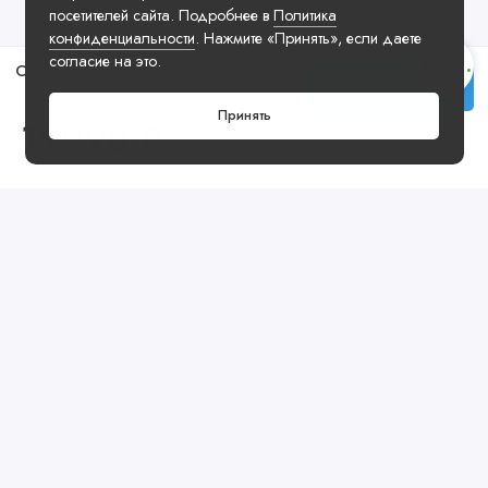
посетителей сайта. Подробнее в
Политика
конфиденциальности
. Нажмите «Принять», если даете
согласие на это.
Сумка Michael Kors Bag Brown Beige
Купить
Принять
19990 ₽
Посмотреть ещё