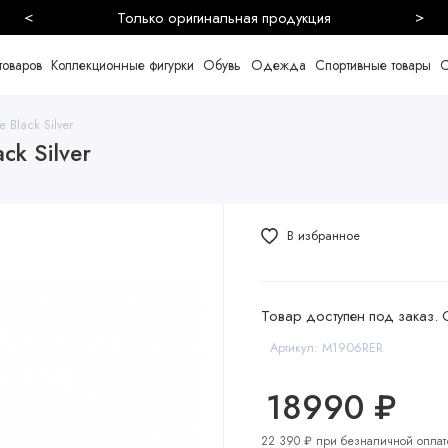
<
>
Безопасная и быстрая доставка
товаров
Коллекционные фигурки
Обувь
Одежда
Спортивные товары
С
Black Silver
ck Silver
В избранное
Товар доступен под заказ. 
Артикул: M1906RER
18990 ₽
22 390 ₽ при безналичной оплат