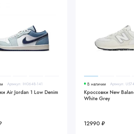
ии
Артикул: IH0648-141
В наличии
Артикул: U57
ки Air Jordan 1 Low Denim
Кроссовки New Balan
White Grey
₽
12990 ₽