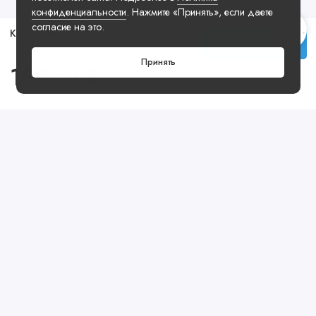
конфиденциальности
. Нажмите «Принять», если даете
согласие на это.
Кроссовки Air Jordan 1 Low Team Gold
Купить
Принять
18990 ₽
Посмотреть ещё