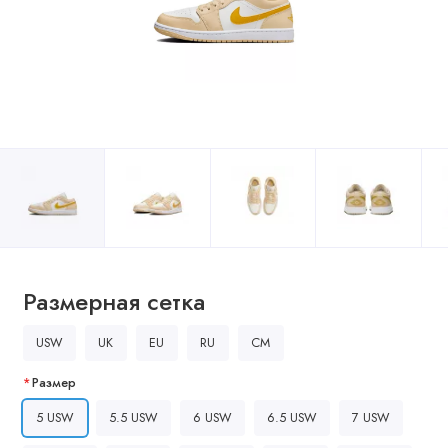
Размерная сетка
USW
UK
EU
RU
CM
Размер
5 USW
5.5 USW
6 USW
6.5 USW
7 USW