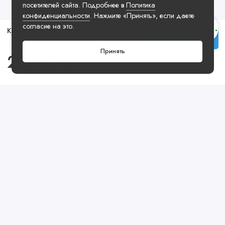
посетителей сайта. Подробнее в
Политика
конфиденциальности
. Нажмите «Принять», если даете
согласие на это.
Кроссовки Nike Air Force 1 Low Ashen Slate
Купить
Принять
22990 ₽
Посмотреть ещё