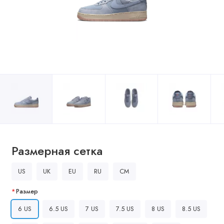
Размерная сетка
US
UK
EU
RU
CM
Размер
6 US
6.5 US
7 US
7.5 US
8 US
8.5 US