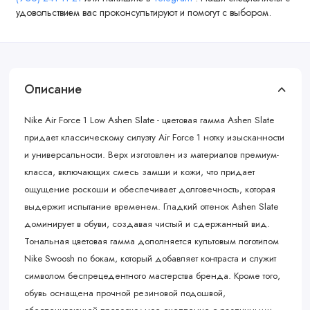
удовольствием вас проконсультируют и помогут с выбором.
Описание
Nike Air Force 1 Low Ashen Slate - цветовая гамма Ashen Slate
придает классическому силуэту Air Force 1 нотку изысканности
и универсальности. Верх изготовлен из материалов премиум-
класса, включающих смесь замши и кожи, что придает
ощущение роскоши и обеспечивает долговечность, которая
выдержит испытание временем. Гладкий оттенок Ashen Slate
доминирует в обуви, создавая чистый и сдержанный вид.
Тональная цветовая гамма дополняется культовым логотипом
Nike Swoosh по бокам, который добавляет контраста и служит
символом беспрецедентного мастерства бренда. Кроме того,
обувь оснащена прочной резиновой подошвой,