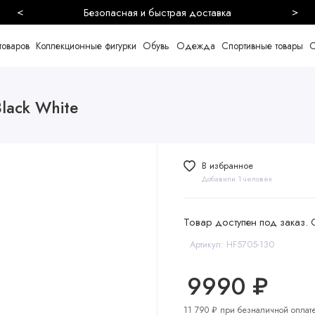
<
>
Более 10000 живых отзывов
товаров
Коллекционные фигурки
Обувь
Одежда
Спортивные товары
С
lack White
В избранное
Добавили 1 человек
Товар доступен под заказ. 
Артикул: HF5705-130
9990 ₽
11 790 ₽ при безналичной оплат