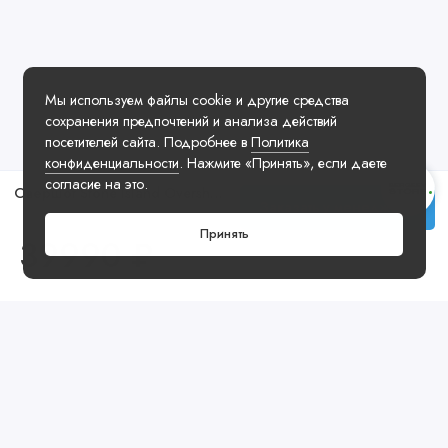
Мы используем файлы cookie и другие средства
сохранения предпочтений и анализа действий
посетителей сайта. Подробнее в
Политика
конфиденциальности
. Нажмите «Принять», если даете
согласие на это.
Овершот Stone Island Overshirt Olive
Заказать у менеджера
Принять
39990 ₽
Посмотреть ещё