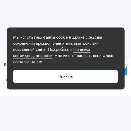
Мы используем файлы cookie и другие средства
сохранения предпочтений и анализа действий
посетителей сайта. Подробнее в
Политика
конфиденциальности
. Нажмите «Принять», если даете
согласие на это.
Куртка Louis Vuitton Jacket Printed Black
Заказать у менеджера
Принять
119990 ₽
Посмотреть ещё