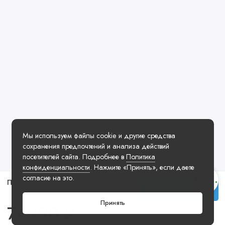
Мы используем файлы cookie и другие средства
сохранения предпочтений и анализа действий
посетителей сайта. Подробнее в
Политика
конфиденциальности
. Нажмите «Принять», если даете
согласие на это.
Пуховик Supreme x The North Face Nuptse Jacket Bronze Red Black
Купить
Принять
76990 ₽