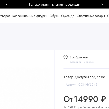
<
>
Безопасная и быстрая доставка
товаров
Коллекционные фигурки
Обувь
Одежда
Спортивные товары
С
В избранное
Добавили 1 человек
Товар доступен под заказ. 
Артикул: CONNY6245
От
14990 ₽
17 690 ₽ при безналичной оплат