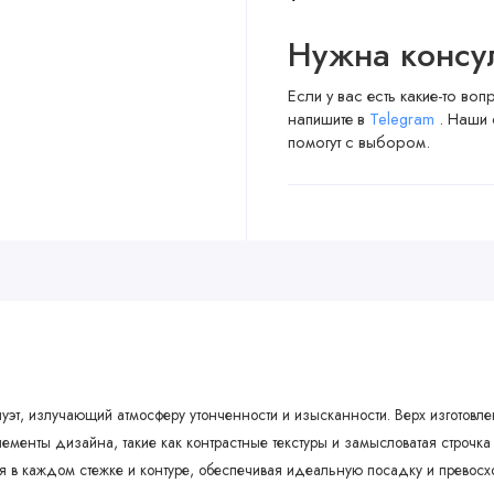
Нужна консу
Если у вас есть какие-то во
напишите в
Telegram
. Наши 
помогут с выбором.
уэт, излучающий атмосферу утонченности и изысканности. Верх изготовле
енты дизайна, такие как контрастные текстуры и замысловатая строчка 
я в каждом стежке и контуре, обеспечивая идеальную посадку и превос