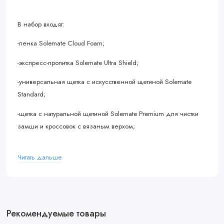
В набор входят:
-пенка Solemate Cloud Foam;
-экспресс-пропитка Solemate Ultra Shield;
-универсальная щетка с искусственной щетиной Solemate
Standard;
-щетка с натуральной щетиной Solemate Premium для чистки
замши и кроссовок с вязаным верхом;
-жесткая щетка Solemate Hard для чистки подошвы, мидсоли
Читать дальше
и обуви с грубым тканевым верхом;
-мягкая салфетка из микрофибры;
-инструкция.
Рекомендуемые товары