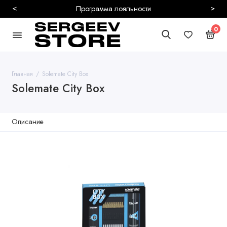
<
>
Программа лояльности
0
Главная
Solemate City Box
Solemate City Box
Описание